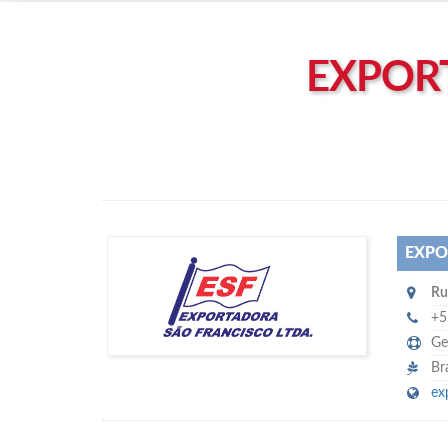
Left click to enable Scrollwheel
Right click to Navigate
EXPOR
EXPO
E
Ru
xportadora São Francisco Ltda
+5
Ge
Br
ex