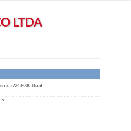
O LTDA
arina
,
89240-000
,
Brazil
rts